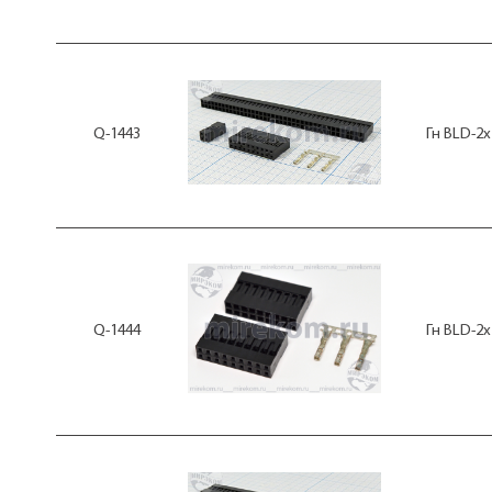
Q-1443
Гн BLD-2x
Q-1444
Гн BLD-2x