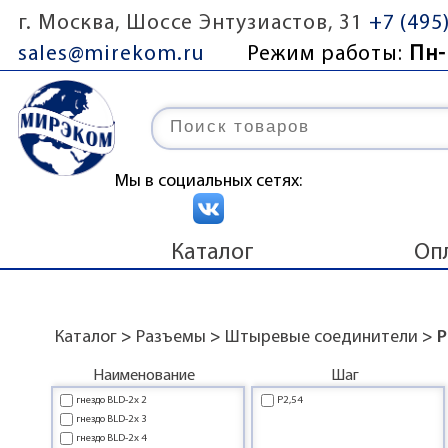
г. Москва, Шоссе Энтузиастов, 31
+7 (495
sales@mirekom.ru
Режим работы:
Пн-
Мы в социальных сетях:
Каталог
Оп
Каталог
>
Разъемы
>
Штыревые соединители
> 
Наименование
Шаг
гнездо BLD-2x 2
P2,54
гнездо BLD-2x 3
гнездо BLD-2x 4