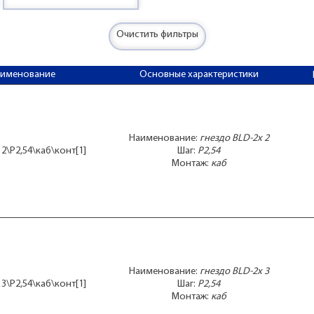
Очистить фильтры
аименование
Основные характеристики
Наименование:
гнездо BLD-2x 2
 2\P2,54\каб\конт[1]
Шаг:
P2,54
Монтаж:
каб
Наименование:
гнездо BLD-2x 3
 3\P2,54\каб\конт[1]
Шаг:
P2,54
Монтаж:
каб