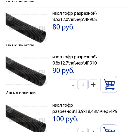
Нет в наличии
изол гофр разрезной\
8,5x12,0\пл\чер\4Р908
80 руб.
Нет в наличии
изол гофр разрезной\
9,8x12,7\пл\чер\4Р910
90 руб.
-
+
2 шт. в наличии
изол гофр
разрезной\13,9x18,4\пл\чер\4Р914
100 руб.