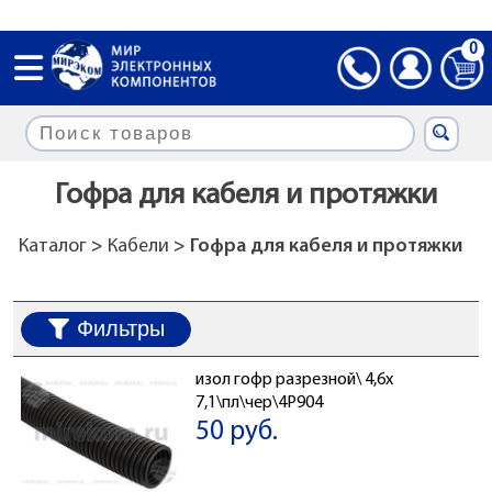
0
Гофра для кабеля и протяжки
Каталог
>
Кабели
> Гофра для кабеля и протяжки
Фильтры
изол гофр разрезной\ 4,6x
7,1\пл\чер\4Р904
50 руб.