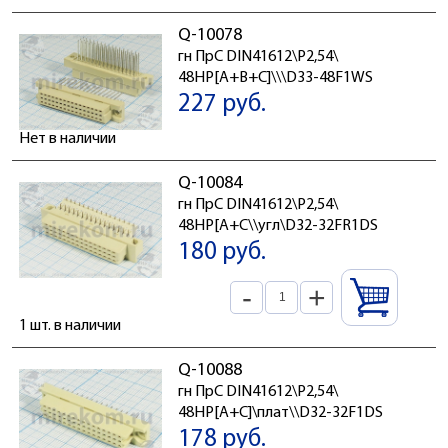
Q-10078
гн ПрС DIN41612\P2,54\
48HP[A+B+C]\\\D33-48F1WS
227 руб.
Нет в наличии
Q-10084
гн ПрС DIN41612\P2,54\
48HP[A+C\\угл\D32-32FR1DS
180 руб.
-
+
1 шт. в наличии
Q-10088
гн ПрС DIN41612\P2,54\
48HP[A+C]\плат\\D32-32F1DS
178 руб.