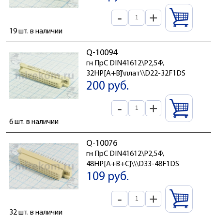
-
+
19 шт. в наличии
Q-10094
гн ПрС DIN41612\P2,54\
32HP[A+B]\плат\\D22-32F1DS
200 руб.
-
+
6 шт. в наличии
Q-10076
гн ПрС DIN41612\P2,54\
48HP[A+B+C]\\\D33-48F1DS
109 руб.
-
+
32 шт. в наличии