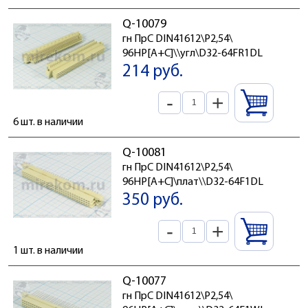
Q-10079
гн ПрС DIN41612\P2,54\
96HP[A+C]\\угл\D32-64FR1DL
214 руб.
-
+
6 шт. в наличии
Q-10081
гн ПрС DIN41612\P2,54\
96HP[A+C]\плат\\D32-64F1DL
350 руб.
-
+
1 шт. в наличии
Q-10077
гн ПрС DIN41612\P2,54\