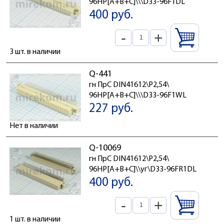
96HP[A+B+C]\\\D33-96F1DL
400 руб.
-
+
3 шт. в наличии
Q-441
гн ПрС DIN41612\P2,54\
96HP[A+B+C]\\\D33-96F1WL
227 руб.
Нет в наличии
Q-10069
гн ПрС DIN41612\P2,54\
96HP[A+B+C]\\уг\D33-96FR1DL
400 руб.
-
+
1 шт. в наличии