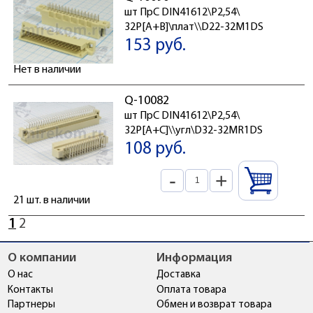
шт ПрС DIN41612\P2,54\
32P[A+B]\плат\\D22-32M1DS
153 руб.
Нет в наличии
Q-10082
шт ПрС DIN41612\P2,54\
32P[A+C]\\угл\D32-32MR1DS
108 руб.
-
+
21 шт. в наличии
1
2
О компании
Информация
О нас
Доставка
Контакты
Оплата товара
Партнеры
Обмен и возврат товара