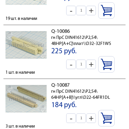
-
+
19 шт. в наличии
Q-10086
гн ПрС DIN41612\P2,54\
48HP[A+C]\плат\\D32-32F1WS
225 руб.
-
+
1 шт. в наличии
Q-10087
гн ПрС DIN41612\P2,54\
64HP[A+B]\\угл\D22-64FR1DL
184 руб.
-
+
3 шт. в наличии