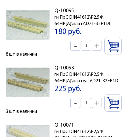
Q-10095
гн ПрС DIN41612\P2,54\
64HP[A]\плат\\D21-32F1DL
180 руб.
-
+
8 шт. в наличии
Q-10093
гн ПрС DIN41612\P2,54\
64HP[A]\плат\угл\D21-32FR1D
225 руб.
-
+
3 шт. в наличии
Q-10071
гн ПрС DIN41612\P2,54\