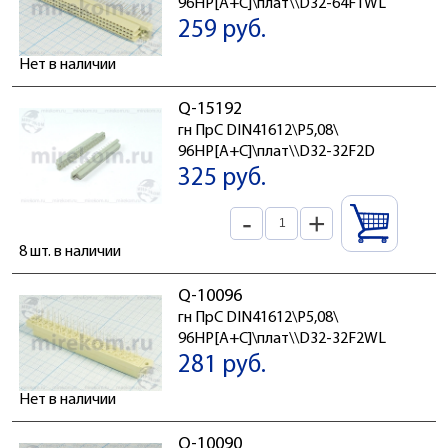
96HP[A+C]\плат\\D32-64F1WL
259 руб.
Нет в наличии
Q-15192
гн ПрС DIN41612\P5,08\
96HP[A+C]\плат\\D32-32F2D
325 руб.
-
+
8 шт. в наличии
Q-10096
гн ПрС DIN41612\P5,08\
96HP[A+C]\плат\\D32-32F2WL
281 руб.
Нет в наличии
Q-10090