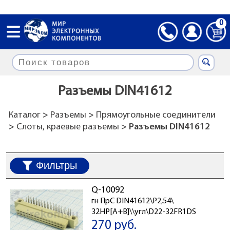
0
Разъемы DIN41612
Каталог
>
Разъемы
>
Прямоугольные соединители
>
Слоты, краевые разъемы
> Разъемы DIN41612
Фильтры
Q-10092
гн ПрС DIN41612\P2,54\
32HP[A+B]\\угл\D22-32FR1DS
270 руб.