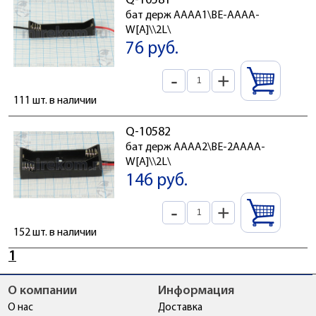
Q-10581
бат держ AAAA1\BE-AAAA-
W[A]\\2L\
76 руб.
-
+
111 шт. в наличии
Q-10582
бат держ AAAA2\BE-2AAAA-
W[A]\\2L\
146 руб.
-
+
152 шт. в наличии
1
О компании
Информация
О нас
Доставка