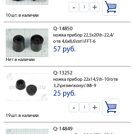
-
+
10 шт. в наличии
Q-14850
ножка прибор 22,5x20\h-22,4/
отв 4,6x8,6\пл\\FFT-6
57 руб.
Нет в наличии
Q-13252
ножка прибор 22x14,5\h-10/отв
3,2\резин\конус\Mi-9
25 руб.
-
+
19 шт. в наличии
Q-14849