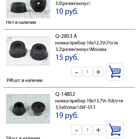
3,0\резин\конус\
10 руб.
Нет в наличии
Q-2853 A
ножка прибор 16x12,3\h7/отв
3,2\резин\конус\Москва
15 руб.
-
+
398 шт. в наличии
Q-14852
ножка прибор 18x13,7\h-9,8/отв
3,5x6\плас\\NF-013
19 руб.
-
+
59 шт. в наличии