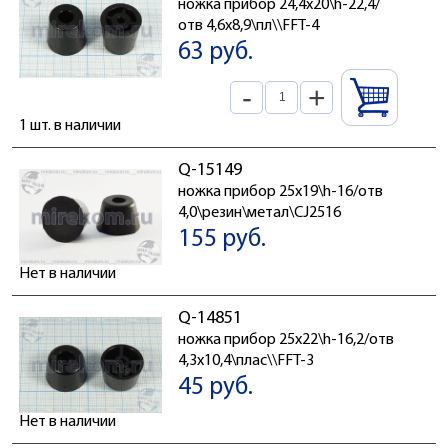
ножка прибор 24,4x20\h-22,4/
отв 4,6x8,9\пл\\FFT-4
63 руб.
-
+
1 шт. в наличии
Q-15149
ножка прибор 25x19\h-16/отв
4,0\резин\метал\CJ2516
155 руб.
Нет в наличии
Q-14851
ножка прибор 25x22\h-16,2/отв
4,3x10,4\плас\\FFT-3
45 руб.
Нет в наличии