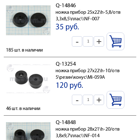
Q-14846
ножка прибор 25x22\h-5,8/отв
3,3x8,5\плас\\NF-007
35 руб.
-
+
185 шт. в наличии
Q-13254
ножка прибор 27x22\h-10/отв
5\резин\конус\Mi-059A
120 руб.
-
+
46 шт. в наличии
Q-14848
ножка прибор 28x21\h-20/отв
3,8x9,7\плас\\NF-014