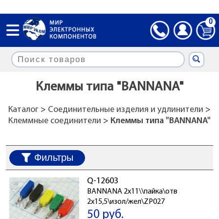
0
Клеммы типа "BANNANA"
Каталог
>
Соединительные изделия и удлинители
>
Клеммные соединители
> Клеммы типа "BANNANA"
Фильтры
Q-12603
BANNANA 2x11\\пайка\отв
2x15,5\изол/жел\ZP027
50 руб.