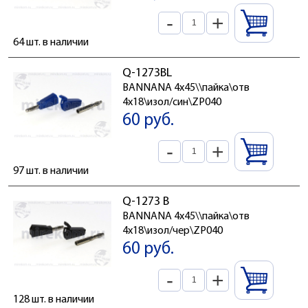
-
+
64 шт. в наличии
Q-1273BL
BANNANA 4x45\\пайка\отв
4x18\изол/син\ZP040
60 руб.
-
+
97 шт. в наличии
Q-1273 B
BANNANA 4x45\\пайка\отв
4x18\изол/чер\ZP040
60 руб.
-
+
128 шт. в наличии