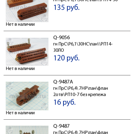
гн ПрС\P6,1\30HC\пан\\РП14-30
135 руб.
Нет в наличии
Q-9056
гн ПрС\P6,1\30HC\пан\\РП14-
30ЛО
120 руб.
Нет в наличии
Q-9487А
гн ПрС\P6,4\ 7HP\пан\флан
2отв\РП10-7 без крепежа
16 руб.
Нет в наличии
Q-9487
гн ПрС\P6,4\ 7HP\пан\флан