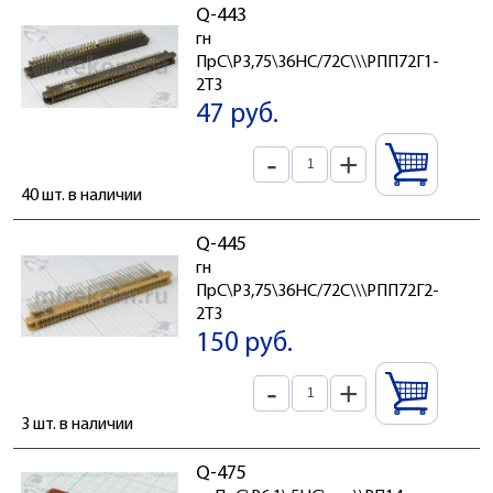
Q-443
гн
ПрС\P3,75\36HC/72C\\\РПП72Г1-
2Т3
47 руб.
-
+
40 шт. в наличии
Q-445
гн
ПрС\P3,75\36HC/72C\\\РПП72Г2-
2Т3
150 руб.
-
+
3 шт. в наличии
Q-475