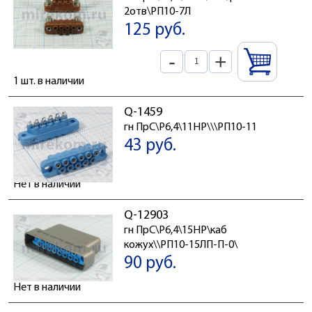
2отв\РП10-7Л
125 руб.
-
+
1 шт. в наличии
Q-1459
гн ПрС\P6,4\11HP\\\РП10-11
43 руб.
Нет в наличии
Q-12903
гн ПрС\P6,4\15HP\каб
кожух\\РП10-15ЛП-П-0\
90 руб.
Нет в наличии