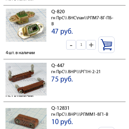
Q-820
гн ПрС\\ 8HC\пан\\РПМ7-8Г-ПБ-
В
47 руб.
-
+
4 шт. в наличии
Q-447
гн ПрС\\ 8HP\\\РГ1Н-2-21
75 руб.
Нет в наличии
Q-12831
гн ПрС\\ 8HP\\\РПММ1-8Г1-В
10 руб.