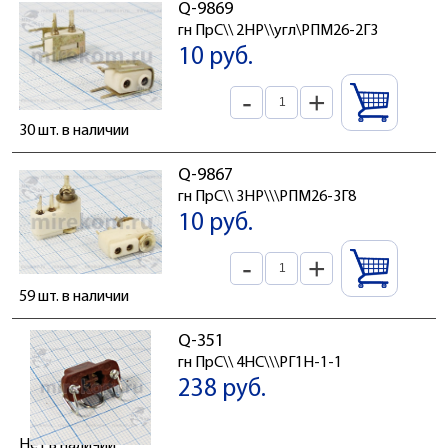
Q-9869
гн ПрС\\ 2HP\\угл\РПМ26-2Г3
10 руб.
-
+
30 шт. в наличии
Q-9867
гн ПрС\\ 3HP\\\РПМ26-3Г8
10 руб.
-
+
59 шт. в наличии
Q-351
гн ПрС\\ 4HC\\\РГ1Н-1-1
238 руб.
Нет в наличии