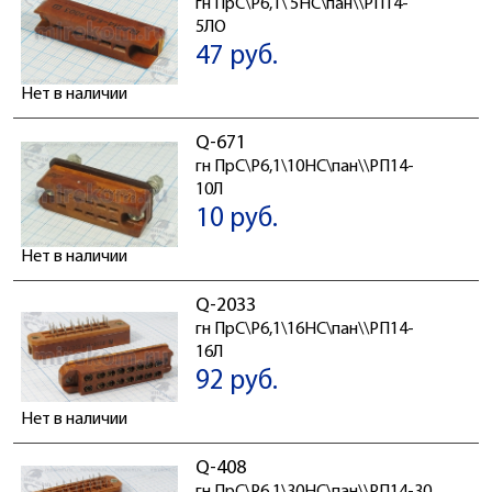
гн ПрС\P6,1\ 5HC\пан\\РП14-
5ЛО
47 руб.
Нет в наличии
Q-671
гн ПрС\P6,1\10HC\пан\\РП14-
10Л
10 руб.
Нет в наличии
Q-2033
гн ПрС\P6,1\16HC\пан\\РП14-
16Л
92 руб.
Нет в наличии
Q-408