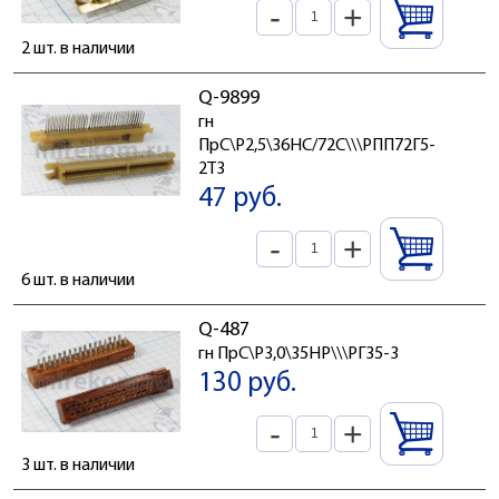
-
+
2 шт. в наличии
Q-9899
гн
ПрС\P2,5\36HC/72C\\\РПП72Г5-
2Т3
47 руб.
-
+
6 шт. в наличии
Q-487
гн ПрС\P3,0\35HP\\\РГ35-3
130 руб.
-
+
3 шт. в наличии