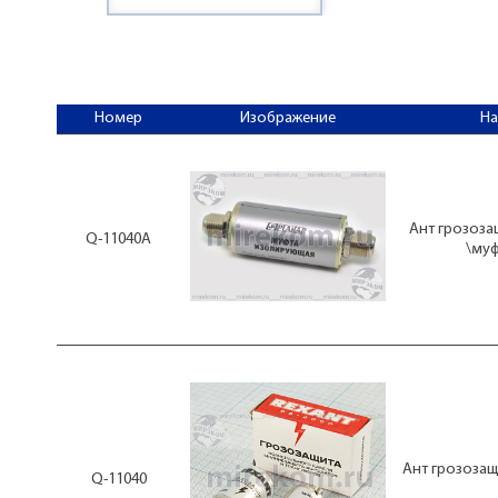
Номер
Изображение
Н
Ант грозозащ
Q-11040A
\му
Ант грозозащ
Q-11040