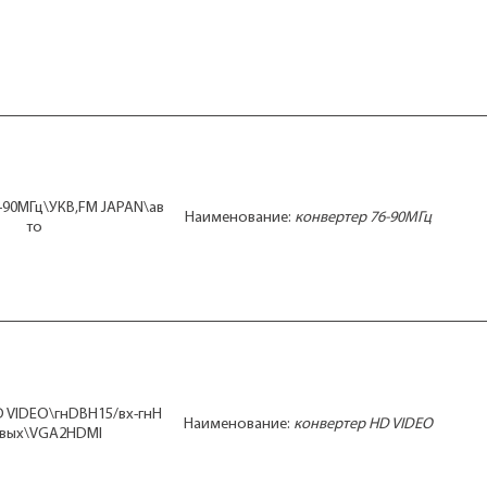
-90МГц\УКВ,FM JAPAN\ав
Наименование:
конвертер 76-90МГц
то
 VIDEO\гнDBH15/вх-гнH
Наименование:
конвертер HD VIDEO
/вых\VGA2HDMI