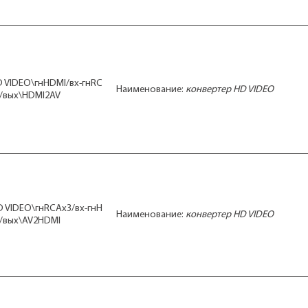
 VIDEO\гнHDMI/вх-гнRC
Наименование:
конвертер HD VIDEO
/вых\HDMI2AV
 VIDEO\гнRCAx3/вх-гнH
Наименование:
конвертер HD VIDEO
/вых\AV2HDMI