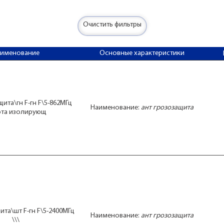
Очистить фильтры
аименование
Основные характеристики
ита\гн F-гн F\5-862МГц
Наименование:
ант грозозащита
фта изолирующ
ита\шт F-гн F\5-2400МГц
Наименование:
ант грозозащита
\\\