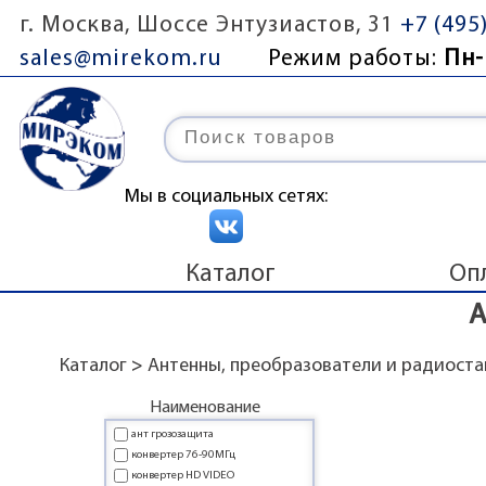
г. Москва, Шоссе Энтузиастов, 31
+7 (495
sales@mirekom.ru
Режим работы:
Пн-
Мы в социальных сетях:
Каталог
Оп
А
Каталог
>
Антенны, преобразователи и радиост
Наименование
ант грозозащита
конвертер 76-90МГц
конвертер HD VIDEO