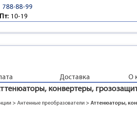
) 788-88-99
Пт:
10-19
лата
Доставка
О 
ттенюаторы, конвертеры, грозозащи
анции
>
Антенные преобразователи
> Аттенюаторы, ко