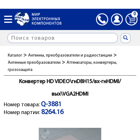
0
>
>
Каталог
Антенны, преобразователи и радиостанции
>
Антенные преобразователи
Аттенюаторы, конвертеры,
грозозащита
Конвертер HD VIDEO\гнDBH15/вх-гнHDMI/
вых\VGA2HDMI
Q-3881
Номер товара:
8264.16
Номер партии: