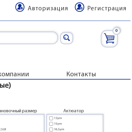
Авторизация
Регистрация
0
компании
Контакты
ые)
ановочный размер
Актюатор
13угл
15угл
2,5L8
16,5угл