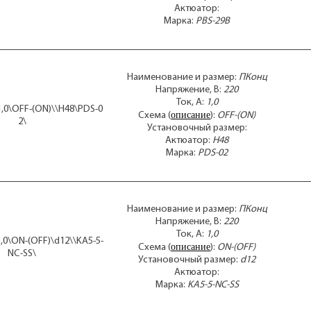
Актюатор:
Марка:
PBS-29B
Наименование и размер:
ПКонц
Напряжение, В:
220
Ток, А:
1,0
1,0\OFF-(ON)\\H48\PDS-0
описание
Схема (
):
OFF-(ON)
2\
Установочный размер:
Актюатор:
H48
Марка:
PDS-02
Наименование и размер:
ПКонц
Напряжение, В:
220
Ток, А:
1,0
,0\ON-(OFF)\d12\\KA5-5-
описание
Схема (
):
ON-(OFF)
NC-SS\
Установочный размер:
d12
Актюатор:
Марка:
KA5-5-NC-SS