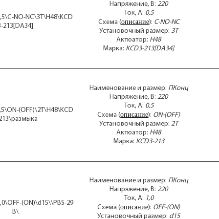
Напряжение, В:
220
Ток, А:
0,5
0,5\C-NO-NC\3T\H48\KCD
описание
Схема (
):
C-NO-NC
3-213[DA34]
Установочный размер:
3T
Актюатор:
H48
Марка:
KCD3-213[DA34]
Наименование и размер:
ПКонц
Напряжение, В:
220
Ток, А:
0,5
0,5\ON-(OFF)\2T\H48\KCD
описание
Схема (
):
ON-(OFF)
-213\размыка
Установочный размер:
2T
Актюатор:
H48
Марка:
KCD3-213
Наименование и размер:
ПКонц
Напряжение, В:
220
Ток, А:
1,0
,0\OFF-(ON)\d15\\PBS-29
описание
Схема (
):
OFF-(ON)
B\
Установочный размер:
d15