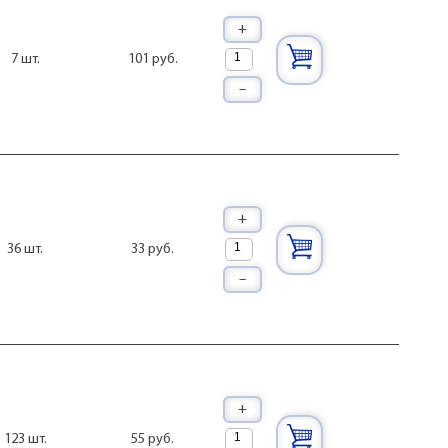
H7,5
+
H8
H8плат
101 руб.
7 шт.
H9,5
–
L108
L12
L12рол
L13
L135шт
L13рол
L14
+
L15
L16
33 руб.
36 шт.
L16рол
–
L17
L17рол
L18
L19
L20
L21
L22
+
L22,5
L22рол
55 руб.
123 шт.