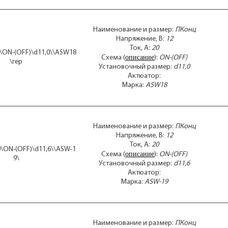
Наименование и размер:
ПКонц
Напряжение, В:
12
Ток, А:
20
0\ON-(OFF)\d11,0\\ASW18
описание
Схема (
):
ON-(OFF)
\гер
Установочный размер:
d11,0
Актюатор:
Марка:
ASW18
Наименование и размер:
ПКонц
Напряжение, В:
12
Ток, А:
20
0\ON-(OFF)\d11,6\\ASW-1
описание
Схема (
):
ON-(OFF)
9\
Установочный размер:
d11,6
Актюатор:
Марка:
ASW-19
Наименование и размер:
ПКонц