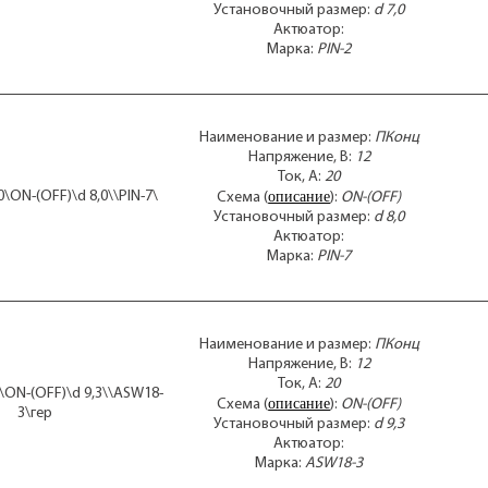
Установочный размер:
d 7,0
Актюатор:
Марка:
PIN-2
Наименование и размер:
ПКонц
Напряжение, В:
12
Ток, А:
20
описание
0\ON-(OFF)\d 8,0\\PIN-7\
Схема (
):
ON-(OFF)
Установочный размер:
d 8,0
Актюатор:
Марка:
PIN-7
Наименование и размер:
ПКонц
Напряжение, В:
12
Ток, А:
20
\ON-(OFF)\d 9,3\\ASW18-
описание
Схема (
):
ON-(OFF)
3\гер
Установочный размер:
d 9,3
Актюатор:
Марка:
ASW18-3