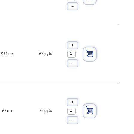
L23
–
L24
L25
L26рол
L26рол мет
L27
L28
L3,5
+
L30рол
L31
68 руб.
531 шт.
L31изог
–
L35рол
L35рол/пл
L39
L44рол/пруж
L51/4,8
L51/6,3
L55
+
L58рол
L65
76 руб.
67 шт.
L8
–
L80
рол
штырь