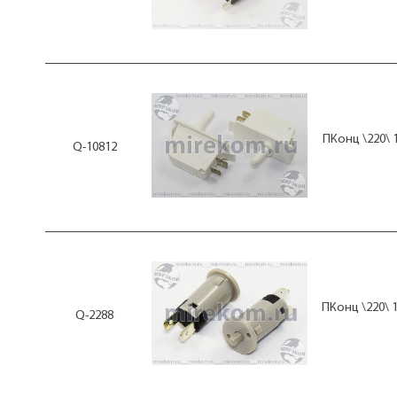
КВБ303-130KA47
КВБ303-130LA
КВБ303-130PA7
КВБ303-130SA1
КВБ303-130SA15
КВБ303-130SA28
КВБ303-150UG46
КВБ306-150S9AA
ПКонц \220\ 
Q-10812
КВБ306-150SAA
КВБ307-150PA
КВП1105-3500D
КВП303-130EA49
КВП303-130EA7
КВП303-130EC15
КВП303-130FA34
КВП303-130GA3
КВП306-150EBA
МИ3А
ПКонц \220\ 1
Q-2288
МИ3В
МИ5-У2
МП1-1
МП11
МП1101ЛУХЛ3исп1