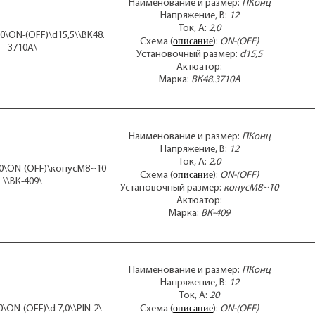
Наименование и размер:
ПКонц
Напряжение, В:
12
Ток, А:
2,0
,0\ON-(OFF)\d15,5\\ВК48.
описание
Схема (
):
ON-(OFF)
3710А\
Установочный размер:
d15,5
Актюатор:
Марка:
ВК48.3710А
Наименование и размер:
ПКонц
Напряжение, В:
12
Ток, А:
2,0
2,0\ON-(OFF)\конусM8~10
описание
Схема (
):
ON-(OFF)
\\ВК-409\
Установочный размер:
конусM8~10
Актюатор:
Марка:
ВК-409
Наименование и размер:
ПКонц
Напряжение, В:
12
Ток, А:
20
описание
0\ON-(OFF)\d 7,0\\PIN-2\
Схема (
):
ON-(OFF)