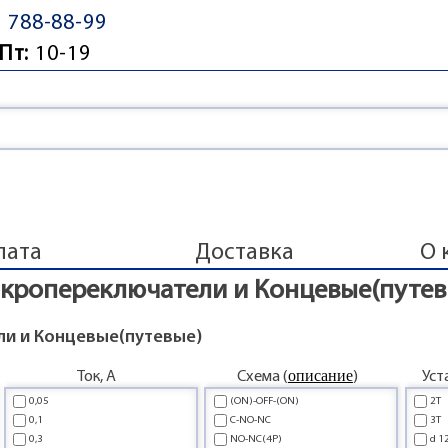
) 788-88-99
Пт:
10-19
лата
Доставка
О 
кропереключатели и Концевые(путев
и и Концевые(путевые)
описание
Ток, А
Схема (
)
Уст
0,05
(ON)-OFF-(ON)
2T
0,1
C-NO-NC
3T
0,3
NO-NC(4P)
d 1