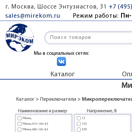
г. Москва, Шоссе Энтузиастов, 31
+7 (495
sales@mirekom.ru
Режим работы:
Пн-
Мы в социальных сетях:
Каталог
Оп
Ми
Каталог
>
Переключатели
> Микропереключател
Наименование и размер
Напряжение, В
ПКонц
12
ПКонц 4,7x 1,6x 4,5
125
ПКонц 4,8x 1,6x 4,5
220