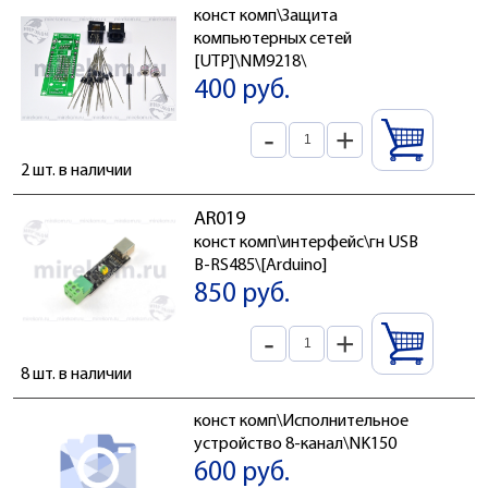
конст комп\Защита
компьютерных сетей
[UTP]\NM9218\
400 руб.
-
+
2 шт. в наличии
AR019
конст комп\интерфейс\гн USB
B-RS485\[Arduino]
850 руб.
-
+
8 шт. в наличии
конст комп\Исполнительное
устройство 8-канал\NK150
600 руб.