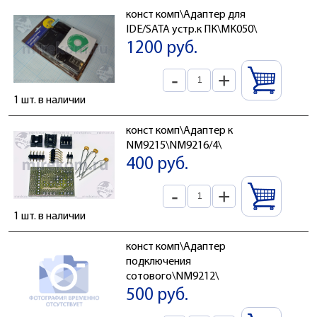
конст комп\Адаптер для
IDE/SATA устр.к ПК\MK050\
1200 руб.
-
+
1 шт. в наличии
конст комп\Адаптер к
NM9215\NM9216/4\
400 руб.
-
+
1 шт. в наличии
конст комп\Адаптер
подключения
сотового\NM9212\
500 руб.