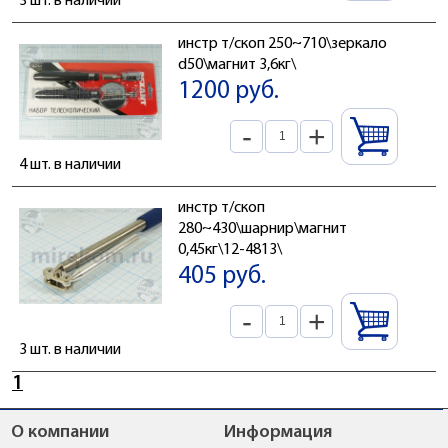
3 шт. в наличии
инстр т/скоп 250~710\зеркало
d50\магнит 3,6кг\
1200 руб.
-
+
4 шт. в наличии
инстр т/скоп
280~430\шарнир\магнит
0,45кг\12-4813\
405 руб.
-
+
3 шт. в наличии
1
О компании
Информация