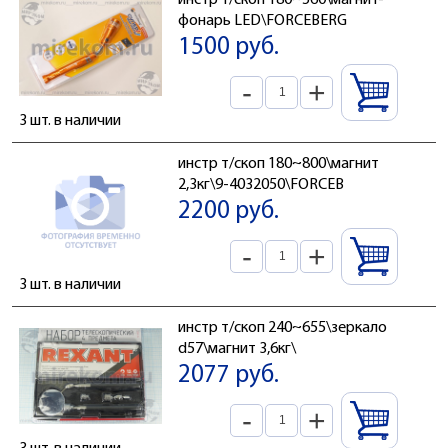
инстр т/скоп 180~560\магнит-
фонарь LED\FORCEBERG
1500 руб.
-
+
3 шт. в наличии
инстр т/скоп 180~800\магнит
2,3кг\9-4032050\FORCEB
2200 руб.
-
+
3 шт. в наличии
инстр т/скоп 240~655\зеркало
d57\магнит 3,6кг\
2077 руб.
-
+