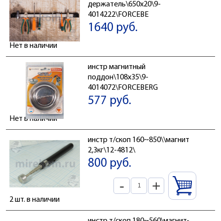
держатель\650x20\9-
4014222\FORCEBE
1640 руб.
Нет в наличии
инстр магнитный
поддон\108x35\9-
4014072\FORCEBERG
577 руб.
Нет в наличии
инстр т/скоп 160~850\\магнит
2,3кг\12-4812\
800 руб.
-
+
2 шт. в наличии