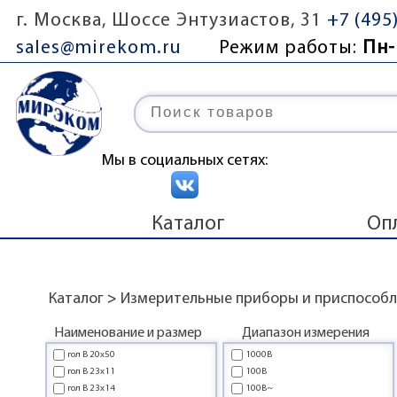
г. Москва, Шоссе Энтузиастов, 31
+7 (495
sales@mirekom.ru
Режим работы:
Пн-
Мы в социальных сетях:
Каталог
Оп
Каталог
>
Измерительные приборы и приспособ
Наименование и размер
Диапазон измерения
гол В 20x50
1000В
гол В 23x11
100В
гол В 23x14
100В~