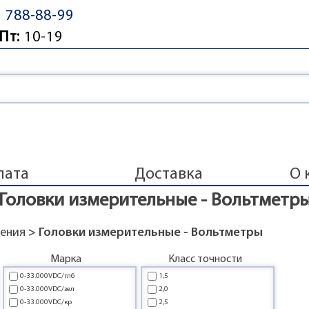
) 788-88-99
Пт:
10-19
лата
Доставка
О 
Головки измерительные - Вольтметр
ления
> Головки измерительные - Вольтметры
Марка
Класс точности
0-33.000VDC/глб
1,5
0-33.000VDC/зел
2,0
0-33.000VDC/кр
2,5