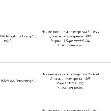
Наименование и размер:
гол В 23x14
30В\3-Digit module/кр\\ц
Диапазон измерения:
30В
ифр\
Марка :
3-Digit module/кр
Класс точности:
Наименование и размер:
гол В 23x14
Диапазон измерения:
30В
\ 30В\V36A-R/кр\\цифр\
Марка :
V36A-R/кр
Класс точности: