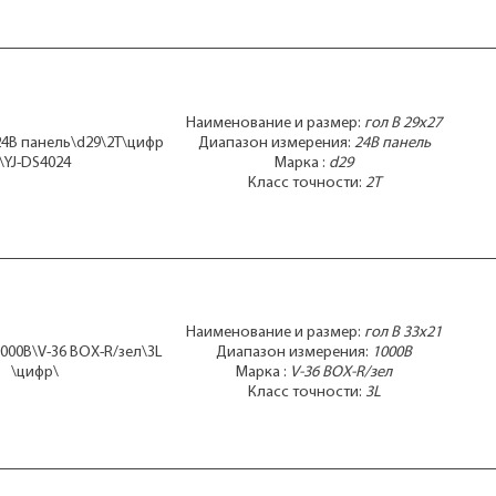
Наименование и размер:
гол В 29x27
 24В панель\d29\2T\цифр
Диапазон измерения:
24В панель
\YJ-DS4024
Марка :
d29
Класс точности:
2T
Наименование и размер:
гол В 33x21
1000В\V-36 BOX-R/зел\3L
Диапазон измерения:
1000В
\цифр\
Марка :
V-36 BOX-R/зел
Класс точности:
3L