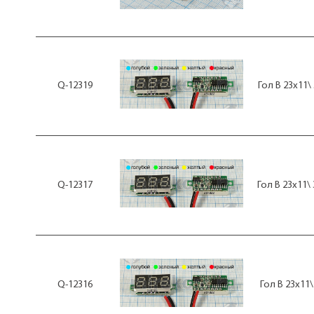
30В-30
30В-30/3В-3
30В~
30В~/400~500Гц
33,000В
33.00В
Q-12319
Гол В 23x11\
3В
40/60/80/100% панель
400В
450В
500В
500В~
50В
Q-12317
Гол В 23x11\
50В-50
50В/100мкА
50В~
50В~ 400Гц
50В~400гц
50В~500Гц
600В
600В~
Q-12316
Гол В 23x11
7,5В
75В