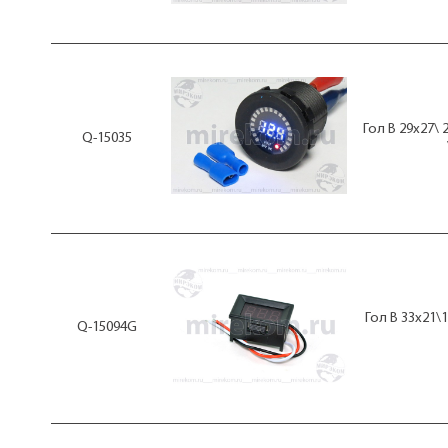
Гол В 29x27\
Q-15035
Гол В 33x21\
Q-15094G