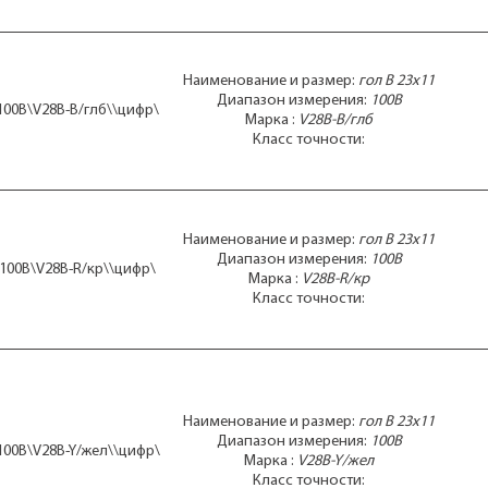
М330
М4200
М4203
М42100
Наименование и размер:
гол В 23x11
М42101
Диапазон измерения:
100В
 100В\V28B-B/глб\\цифр\
М42300
Марка :
V28B-B/глб
М42301
Класс точности:
М42303
М4231.56
М4248.2
М4248.4
Ц4200
Наименование и размер:
гол В 23x11
Ц42300
Диапазон измерения:
100В
 100В\V28B-R/кр\\цифр\
Ц42302
Марка :
V28B-R/кр
Класс точности:
Э421
Э8021
Э8025
Э8027
Э8030
Э8032-М1
Наименование и размер:
гол В 23x11
Э8032М1
Диапазон измерения:
100В
Э8035
 100В\V28B-Y/жел\\цифр\
Марка :
V28B-Y/жел
Класс точности: