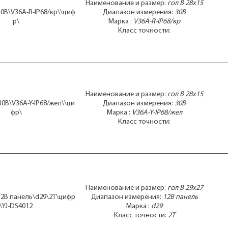
Наименование и размер:
гол В 28x15
30В\V36A-R-IP68/кр\\циф
Диапазон измерения:
30В
р\
Марка :
V36A-R-IP68/кр
Класс точности:
Наименование и размер:
гол В 28x15
30В\V36A-Y-IP68/жел\\ци
Диапазон измерения:
30В
фр\
Марка :
V36A-Y-IP68/жел
Класс точности:
Наименование и размер:
гол В 29x27
 12В панель\d29\2T\цифр
Диапазон измерения:
12В панель
\YJ-DS4012
Марка :
d29
Класс точности:
2T