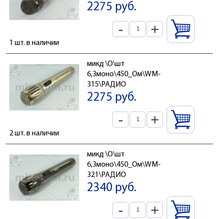
2275 руб.
-
+
1 шт. в наличии
микд \O\шт
6,3моно\450_Ом\WM-
315\РАДИО
2275 руб.
-
+
2 шт. в наличии
микд \O\шт
6,3моно\450_Ом\WM-
321\РАДИО
2340 руб.
-
+