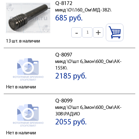
Q-8172
микд \O\\160_Ом\МД-382\
685 руб.
-
+
13 шт. в наличии
Q-8097
микд \O\шт 6,3мон\600_Ом\AK-
155K\
2185 руб.
Нет в наличии
Q-8099
микд \O\шт 6,3мон\600_Ом\AK-
308\РАДИО
2055 руб.
Нет в наличии