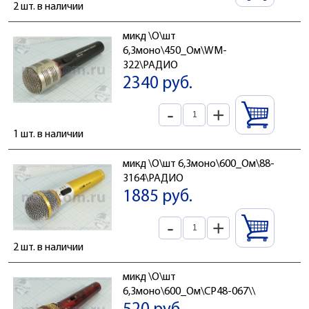
2 шт. в наличии
микд \O\шт
6,3моно\450_Ом\WM-
322\РАДИО
2340 руб.
-
+
1 шт. в наличии
микд \O\шт 6,3моно\600_Ом\88-
3164\РАДИО
1885 руб.
-
+
2 шт. в наличии
микд \O\шт
6,3моно\600_Ом\CP48-067\\