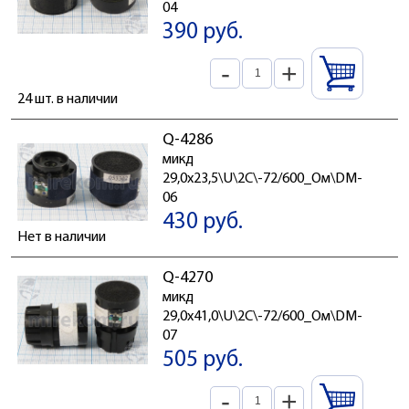
04
390 руб.
-
+
24 шт. в наличии
Q-4286
микд
29,0x23,5\U\2C\-72/600_Ом\DM-
06
430 руб.
Нет в наличии
Q-4270
микд
29,0x41,0\U\2C\-72/600_Ом\DM-
07
505 руб.
-
+