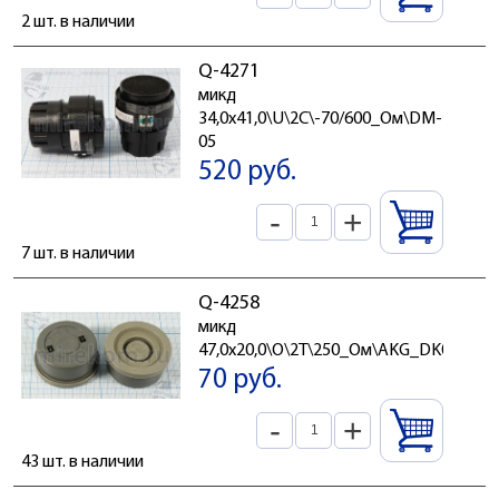
2 шт. в наличии
Q-4271
микд
34,0x41,0\U\2C\-70/600_Ом\DM-
05
520 руб.
-
+
7 шт. в наличии
Q-4258
микд
47,0x20,0\O\2T\250_Ом\AKG_DK048
70 руб.
-
+
43 шт. в наличии