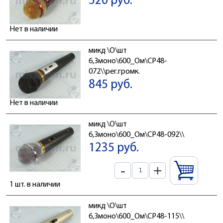
520 руб.
Нет в наличии
микд \O\шт
6,3моно\600_Ом\CP48-
072\\рег.громк.
845 руб.
Нет в наличии
микд \O\шт
6,3моно\600_Ом\CP48-092\\
1235 руб.
-
+
1 шт. в наличии
микд \O\шт
6,3моно\600_Ом\CP48-115\\