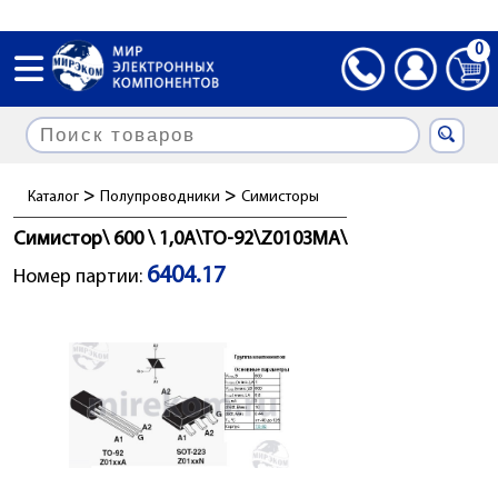
0
>
>
Каталог
Полупроводники
Симисторы
Симистор\ 600 \ 1,0А\TO-92\Z0103MA\
6404.17
Номер партии: