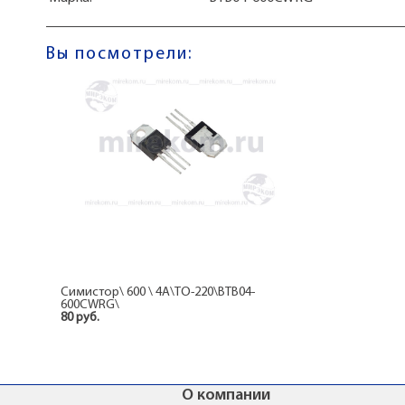
Вы посмотрели:
Симистор\ 600 \ 4А\TO-220\BTB04-
600CWRG\
80 руб.
О компании