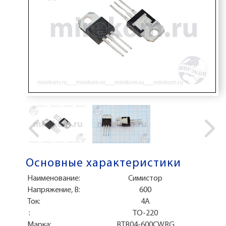
Основные характеристики
Наименование:
Симистор
Напряжение, В:
600
Ток:
4А
:
TO-220
Марка:
BTB04-600CWRG