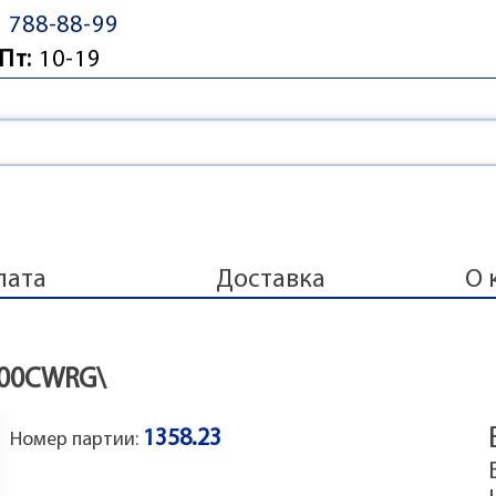
) 788-88-99
Пт:
10-19
лата
Доставка
О 
600CWRG\
1358.23
Номер партии: