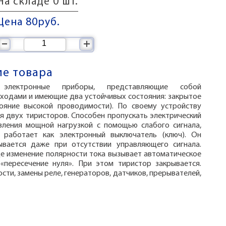
На складе 0 шт.
Цена 80
руб.
–
+
е товара
электронные приборы, представляющие собой
еходами и имеющие два устойчивых состояния: закрытое
тояние высокой проводимости). По своему устройству
я двух тиристоров. Способен пропускать электрический
вления мощной нагрузкой с помощью слабого сигнала,
 работает как электронный выключатель (ключ). Он
ывается даже при отсутствии управляющего сигнала.
де изменение полярности тока вызывает автоматическое
«пересечение нуля». При этом тиристор закрывается.
ти, замены реле, генераторов, датчиков, прерывателей,