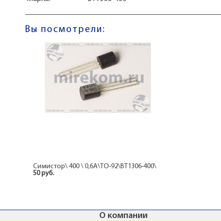
Вы посмотрели:
Симистор\ 400 \ 0,6А\TO-92\BT1306-400\
50 руб.
О компании