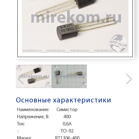
Основные характеристики
Наименование:
Симистор
Напряжение, В:
400
Ток:
0,6А
:
TO-92
Марка:
BT1306-400