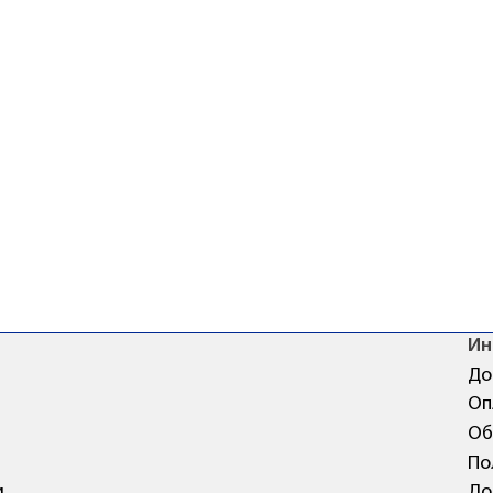
Ин
До
Оп
Об
По
и
До