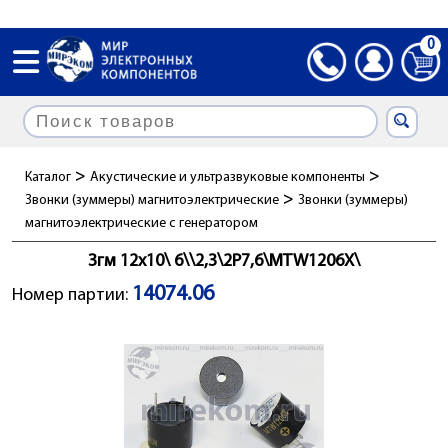
0
>
>
Каталог
Акустические и ультразвуковые компоненты
>
Звонки (зуммеры) магнитоэлектрические
Звонки (зуммеры)
магнитоэлектрические c генератором
Згм 12x10\ 6\\2,3\2P7,6\MTW1206X\
14074.06
Номер партии: