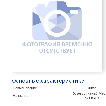
Основные характеристики
Наименование:
книга
65 эл.уст.из наб.Ма
Название:
Кит.Вып3