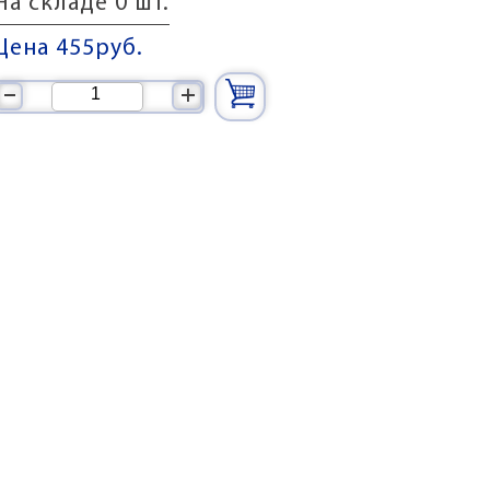
На складе 0 шт.
Цена 455
руб.
–
+