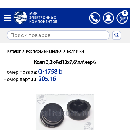
0
>
>
Каталог
Корпусные изделия
Колпачки
Колп 3,3x4\d13x7,6\пл\чер\\
Q-1758 b
Номер товара:
205.16
Номер партии: