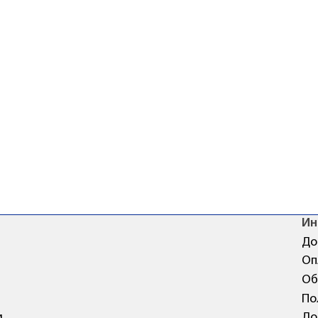
Ин
До
Оп
Об
По
и
До