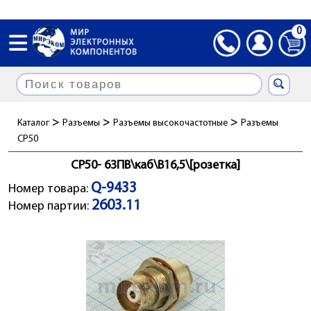
0
>
>
>
Каталог
Разъемы
Разъемы высокочастотные
Разъемы
СР50
СР50- 63ПВ\каб\B16,5\[розетка]
Q-9433
Номер товара:
2603.11
Номер партии: