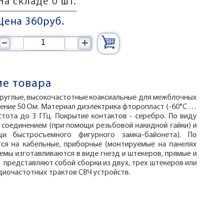
На складе 0 шт.
Цена 360
руб.
–
+
е товара
круглые, высокочастотные коаксиальные для межблочных
ление 50 Ом. Материал диэлектрика фторопласт (-60°С …
стота до 3 ГГц. Покрытие контактов - серебро. По виду
соединением (при помощи резьбовой накидной гайки) и
и быстросъемного фигурного замка-байонета). По
ся на кабельные, приборные (монтируемые на панелях
емы изготавливаются в виде гнезд и штекеров, прямые и
 представляют собой сборки из двух, трех штекеров или
диочастотных трактов СВЧ устройств.