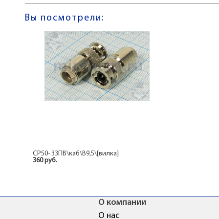
Вы посмотрели:
СР50- 33ПВ\каб\B9,5\[вилка]
360 руб.
О компании
О нас