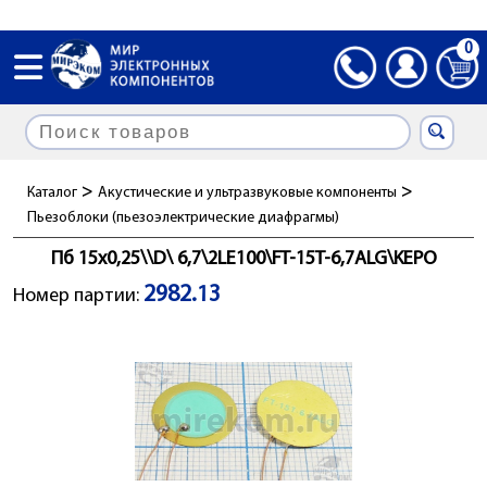
0
>
>
Каталог
Акустические и ультразвуковые компоненты
Пьезоблоки (пьезоэлектрические диафрагмы)
Пб 15x0,25\\D\ 6,7\2LE100\FT-15T-6,7ALG\KEPO
2982.13
Номер партии: