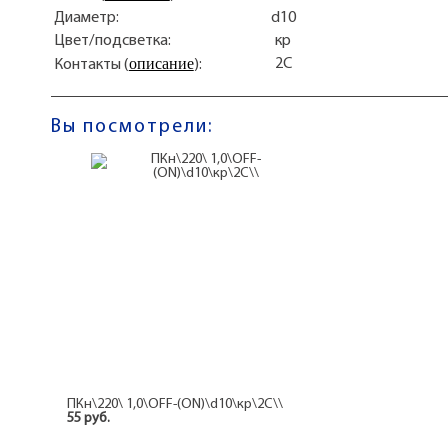
Диаметр:
d10
Цвет/подсветка:
кр
описание
2C
Контакты (
):
Вы посмотрели:
ПКн\220\ 1,0\OFF-(ON)\d10\кр\2C\\
55 руб.