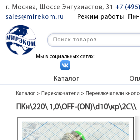
г. Москва, Шоссе Энтузиастов, 31
+7 (495
sales@mirekom.ru
Режим работы:
Пн-
Мы в социальных сетях:
Каталог
Оп
Каталог
>
Переключатели
>
Переключатели кноп
ПКн\220\ 1,0\OFF-(ON)\d10\кр\2C\\