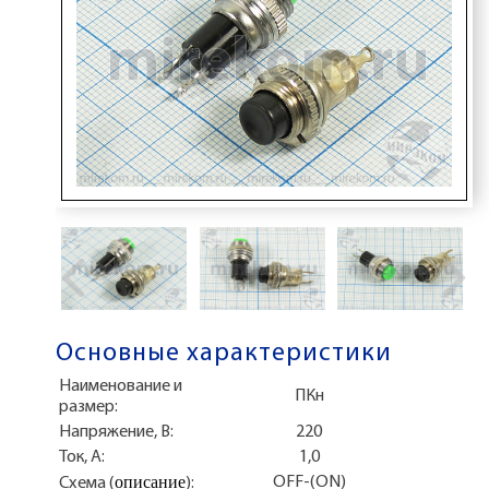
Основные характеристики
Наименование и
ПКн
размер:
Напряжение, В:
220
Ток, А:
1,0
описание
OFF-(ON)
Схема (
):