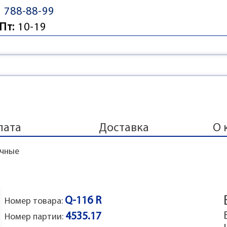
) 788-88-99
Пт:
10-19
лата
Доставка
О 
очные
Q-116 R
Номер товара:
4535.17
Номер партии: