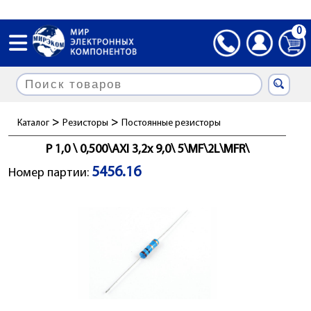
0
>
>
Каталог
Резисторы
Постоянные резисторы
Р 1,0 \ 0,500\AXI 3,2x 9,0\ 5\MF\2L\MFR\
5456.16
Номер партии: