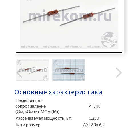
Основные характеристики
Номинальное
сопротивление
Р 1,1К
(Ом, кОм (к), МОм (М)):
Рассеиваемая мощность, Вт:
0,250
Тип и размер:
AXI 2,3x 6,2