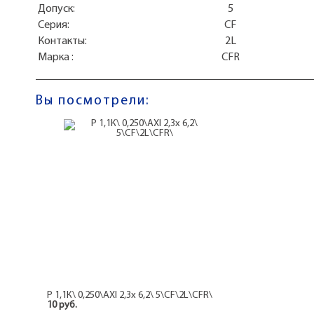
Допуск:
5
Серия:
CF
Контакты:
2L
Марка :
CFR
Вы посмотрели:
Р 1,1К\ 0,250\AXI 2,3x 6,2\ 5\CF\2L\CFR\
10 руб.