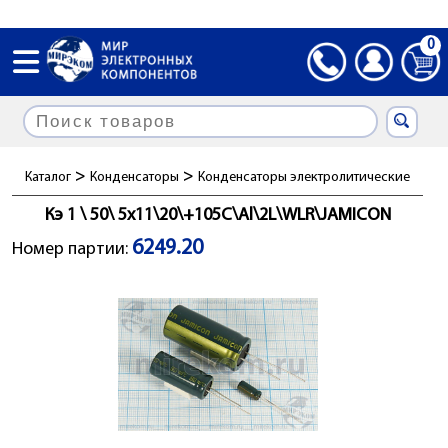
0
>
>
Каталог
Конденсаторы
Конденсаторы электролитические
Кэ 1 \ 50\ 5x11\20\+105C\Al\2L\WLR\JAMICON
6249.20
Номер партии: