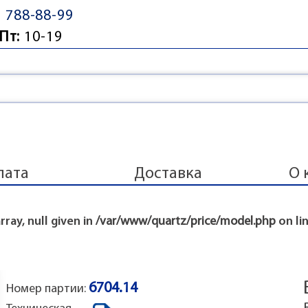
) 788-88-99
Пт:
10-19
лата
Доставка
О 
ray, null given in
/var/www/quartz/price/model.php
on li
6704.14
Номер партии: