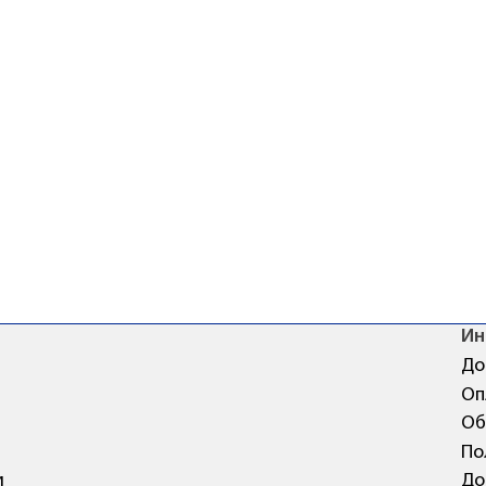
Ин
До
Оп
Об
По
и
До