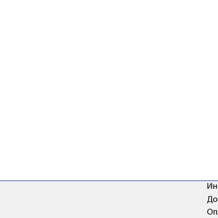
Ин
До
Оп