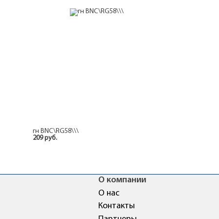
гн BNC\RG58\\\
209 руб.
О компании
О нас
Контакты