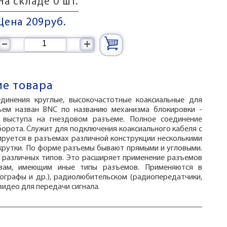
На складе 0 шт.
Цена 209
руб.
–
+
е товара
динения круглые, высокочастотные коаксиальные для
ъем назван BNC по названию механизма блокировки -
 выступа на гнездовом разъеме. Полное соединение
борота. Служит для подключения коаксиального кабеля c
ируется в разъемах различной конструкции несколькими
акрутки. По форме разъемы бывают прямыми и угловыми.
 различных типов. Это расширяет применение разъемов
твам, имеющим иные типы разъемов. Применяются в
лографы и др.), радиолюбительском (радиопередатчики,
видео для передачи сигнала.