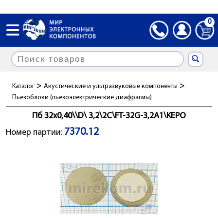
0
>
>
Каталог
Акустические и ультразвуковые компоненты
Пьезоблоки (пьезоэлектрические диафрагмы)
Пб 32x0,40\\D\ 3,2\2C\FT-32G-3,2A1\KEPO
7370.12
Номер партии: