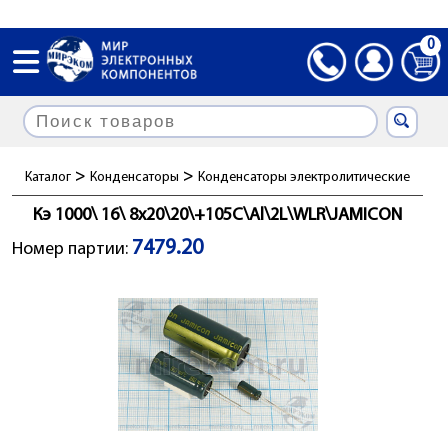
0
>
>
Каталог
Конденсаторы
Конденсаторы электролитические
Кэ 1000\ 16\ 8x20\20\+105C\Al\2L\WLR\JAMICON
7479.20
Номер партии: