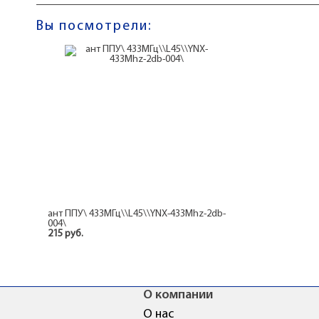
Вы посмотрели:
ант ППУ\ 433МГц\\L45\\YNX-433Mhz-2db-
004\
215 руб.
О компании
О нас