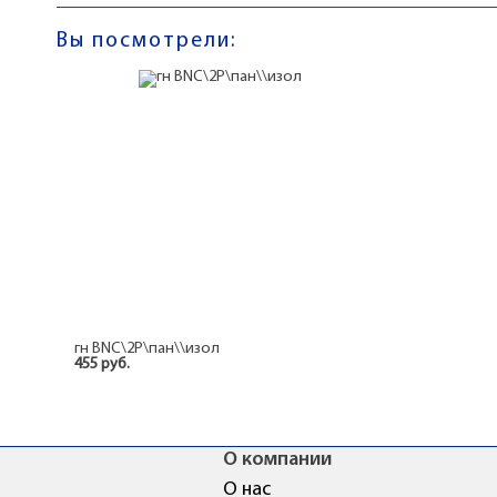
Вы посмотрели:
гн BNC\2P\пан\\изол
455 руб.
О компании
О нас