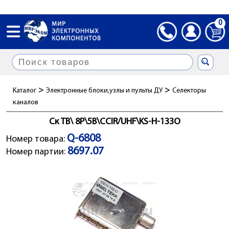
0
>
>
Каталог
Электронные блоки,узлы и пульты ДУ
Селекторы
каналов
Ск ТВ\ 8P\5В\CCIR/UHF\KS-H-133O
Q-6808
Номер товара:
8697.07
Номер партии: