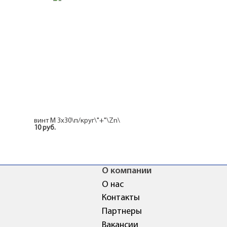
винт М 3x30\п/круг\"+"\Zn\
10 руб.
О компании
О нас
Контакты
Партнеры
Вакансии