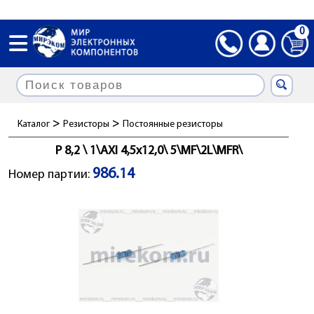
0
>
>
Каталог
Резисторы
Постоянные резисторы
Р 8,2 \ 1\AXI 4,5x12,0\ 5\MF\2L\MFR\
986.14
Номер партии: