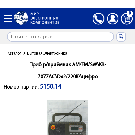
0
>
Каталог
Бытовая Электроника
Приб р/приёмник AM/FM/SW\KB-
7077AC\Dx2/220В\\цифро
5150.14
Номер партии: