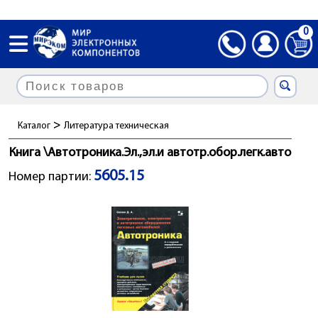
0
>
Каталог
Литература техническая
Книга \Автотроника.Эл.,эл.и автотр.обор.легк.авто
5605.15
Номер партии: